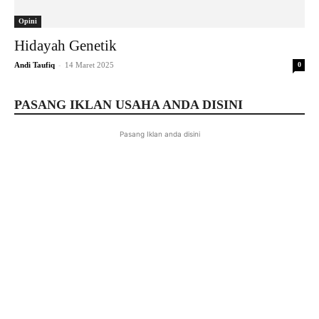
Opini
Hidayah Genetik
-
Andi Taufiq
14 Maret 2025
0
PASANG IKLAN USAHA ANDA DISINI
Pasang Iklan anda disini