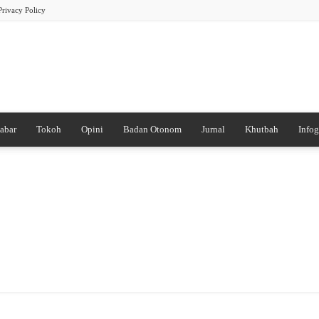
Privacy Policy
abar
Tokoh
Opini
Badan Otonom
Jurnal
Khutbah
Infog
PB
DDI