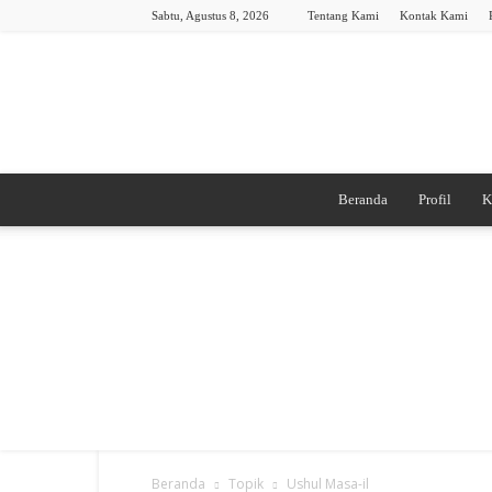
Sabtu, Agustus 8, 2026
Tentang Kami
Kontak Kami
Beranda
Profil
K
Beranda
Topik
Ushul Masa-il