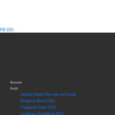
PB DDI
Beranda
Profil
Sejarah Darud Da’wah wal Irsyad
Pengurus Besar DDI
Anggaran Dasar DDI
Lembaga Pendidikan DDI