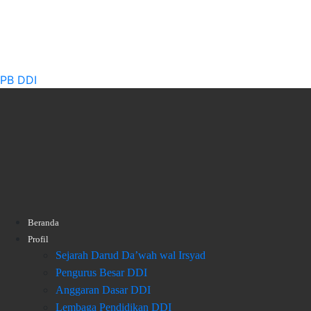
PB DDI
Beranda
Profil
Sejarah Darud Da’wah wal Irsyad
Pengurus Besar DDI
Anggaran Dasar DDI
Lembaga Pendidikan DDI