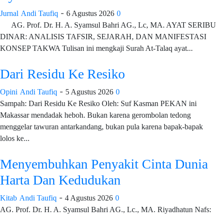
-
Jurnal
Andi Taufiq
6 Agustus 2026
0
AG. Prof. Dr. H. A. Syamsul Bahri AG., Lc, MA. AYAT SERIBU
DINAR: ANALISIS TAFSIR, SEJARAH, DAN MANIFESTASI
KONSEP TAKWA Tulisan ini mengkaji Surah At-Talaq ayat...
Dari Residu Ke Resiko
-
Opini
Andi Taufiq
5 Agustus 2026
0
Sampah: Dari Residu Ke Resiko Oleh: Suf Kasman PEKAN ini
Makassar mendadak heboh. Bukan karena gerombolan tedong
menggelar tawuran antarkandang, bukan pula karena bapak-bapak
lolos ke...
Menyembuhkan Penyakit Cinta Dunia
Harta Dan Kedudukan
-
Kitab
Andi Taufiq
4 Agustus 2026
0
AG. Prof. Dr. H. A. Syamsul Bahri AG., Lc., MA. Riyadhatun Nafs: