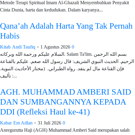
Metode Terapi Spiritual Imam Al-Ghazali Menyembuhkan Penyakit
Cinta Dunia, harta dan kedudukan. Dalam karyanya...
Qana’ah Adalah Harta Yang Tak Pernah
Habis
-
Kitab
Andi Taufiq
1 Agustus 2026
0
السلام عليكم ورحمة الله وبركاته. Salam Ta'lim. بسم الله الرحمن
الرحيم. الحديث النبوي الشريف: قال رسول الله صعم. عليكم بالقناعة
فإن القناعة مال لم ينفد. رواه الطبراني. (مختار الأحاديث النبوية.
تأليف :...
AGH. MUHAMMAD AMBERI SAID
DAN SUMBANGANNYA KEPADA
DDI (Refleksi Haul ke-41)
-
Kabar
Em Adlan
31 Juli 2026
0
Anregurutta Haji (AGH) Muhammad Amberi Said merupakan salah