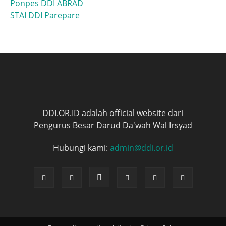
Ponpes DDI ABRAD
STAI DDI Parepare
DDI.OR.ID adalah official website dari
Pengurus Besar Darud Da'wah Wal Irsyad
Hubungi kami:
admin@ddi.or.id