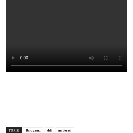
TOPIK
Beragama
ddi
moderasi