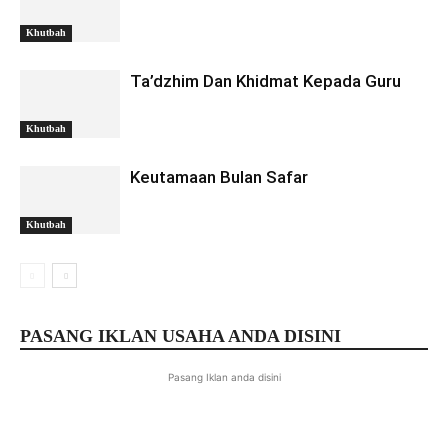
Khutbah
Ta’dzhim Dan Khidmat Kepada Guru
Khutbah
Keutamaan Bulan Safar
Khutbah
PASANG IKLAN USAHA ANDA DISINI
Pasang Iklan anda disini