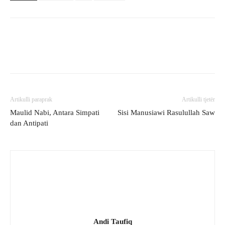
Artikulli paraprak
Artikulli tjetër
Maulid Nabi, Antara Simpati
Sisi Manusiawi Rasulullah Saw
dan Antipati
Andi Taufiq