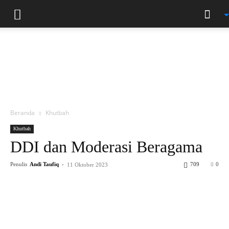
Beranda
Khutbah
Khutbah
DDI dan Moderasi Beragama
Penulis
Andi Taufiq
-
709
0
11 Oktober 2023