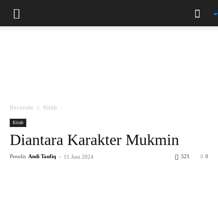
Beranda
Kitab
Kitab
Diantara Karakter Mukmin
Penulis
Andi Taufiq
-
521
0
11 Juni 2024