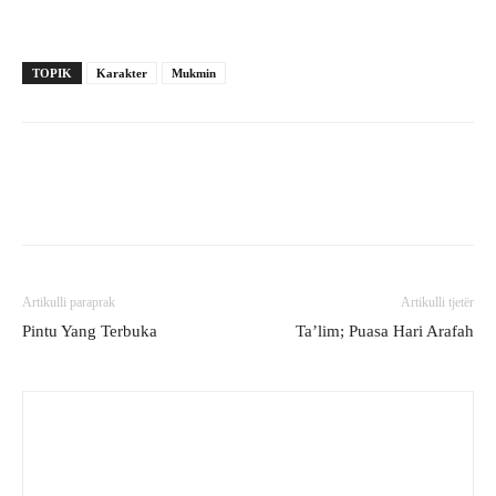
TOPIK
Karakter
Mukmin
Artikulli paraprak
Artikulli tjetër
Pintu Yang Terbuka
Ta’lim; Puasa Hari Arafah