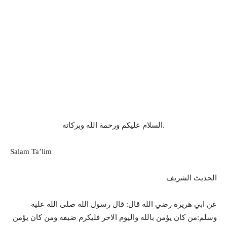
السلام عليكم ورحمة الله وبركاته.
Salam Ta’lim
الحديث الشريف
عن ابي هريرة رضي الله قال: قال رسول الله صلى الله عليه
وسلم:من كان يؤمن بالله واليوم الاخر فليكرم ضيفه ومن كان يؤمن