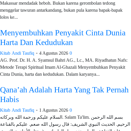
Makassar mendadak heboh. Bukan karena gerombolan tedong
menggelar tawuran antarkandang, bukan pula karena bapak-bapak
lolos ke...
Menyembuhkan Penyakit Cinta Dunia
Harta Dan Kedudukan
-
Kitab
Andi Taufiq
4 Agustus 2026
0
AG. Prof. Dr. H. A. Syamsul Bahri AG., Lc., MA. Riyadhatun Nafs:
Metode Terapi Spiritual Imam Al-Ghazali Menyembuhkan Penyakit
Cinta Dunia, harta dan kedudukan. Dalam karyanya...
Qana’ah Adalah Harta Yang Tak Pernah
Habis
-
Kitab
Andi Taufiq
1 Agustus 2026
0
السلام عليكم ورحمة الله وبركاته. Salam Ta'lim. بسم الله الرحمن
الرحيم. الحديث النبوي الشريف: قال رسول الله صعم. عليكم بالقناعة