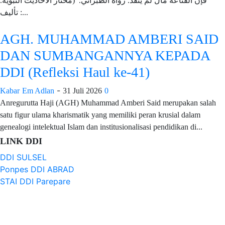
فإن القناعة مال لم ينفد. رواه الطبراني. (مختار الأحاديث النبوية.
تأليف :...
AGH. MUHAMMAD AMBERI SAID
DAN SUMBANGANNYA KEPADA
DDI (Refleksi Haul ke-41)
-
Kabar
Em Adlan
31 Juli 2026
0
Anregurutta Haji (AGH) Muhammad Amberi Said merupakan salah
satu figur ulama kharismatik yang memiliki peran krusial dalam
genealogi intelektual Islam dan institusionalisasi pendidikan di...
LINK DDI
DDI SULSEL
Ponpes DDI ABRAD
STAI DDI Parepare