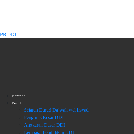
PB DDI
Beranda
Profil
Sejarah Darud Da’wah wal Irsyad
Pengurus Besar DDI
Anggaran Dasar DDI
Lembaga Pendidikan DDI