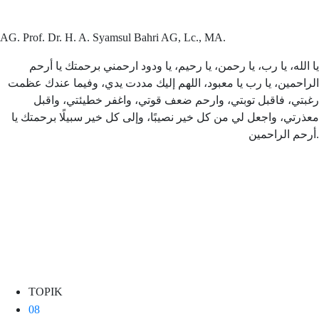
AG. Prof. Dr. H. A. Syamsul Bahri AG, Lc., MA.
يا الله، يا رب، يا رحمن، يا رحيم، يا ودود ارحمني برحمتك يا أرحم
الراحمين، يا رب يا معبود، اللهم إليك مددت يدي، وفيما عندك عظمت
رغبتي، فاقبل توبتي، وارحم ضعف قوتي، واغفر خطيئتي، واقبل
معذرتي، واجعل لي من كل خير نصيبًا، وإلى كل خير سبيلًا برحمتك يا
أرحم الراحمين.
TOPIK
08