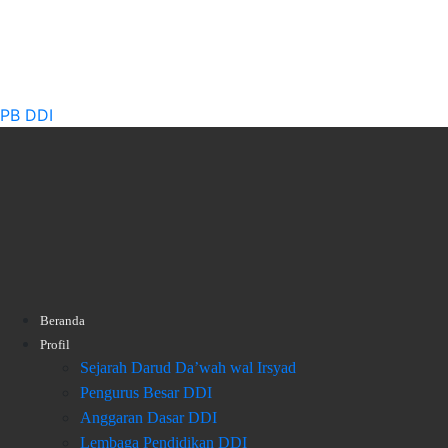
PB DDI
Beranda
Profil
Sejarah Darud Da’wah wal Irsyad
Pengurus Besar DDI
Anggaran Dasar DDI
Lembaga Pendidikan DDI