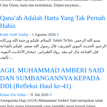
Cinta Dunia, harta dan kedudukan. Dalam karyanya...
Qana’ah Adalah Harta Yang Tak Pernah
Habis
-
Kitab
Andi Taufiq
1 Agustus 2026
0
السلام عليكم ورحمة الله وبركاته. Salam Ta'lim. بسم الله الرحمن
الرحيم. الحديث النبوي الشريف: قال رسول الله صعم. عليكم بالقناعة
فإن القناعة مال لم ينفد. رواه الطبراني. (مختار الأحاديث النبوية.
تأليف :...
AGH. MUHAMMAD AMBERI SAID
DAN SUMBANGANNYA KEPADA
DDI (Refleksi Haul ke-41)
-
Kabar
Em Adlan
31 Juli 2026
0
Anregurutta Haji (AGH) Muhammad Amberi Said merupakan salah
satu figur ulama kharismatik yang memiliki peran krusial dalam