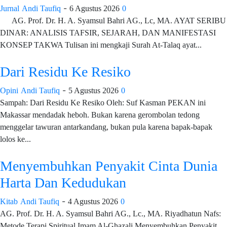
-
Jurnal
Andi Taufiq
6 Agustus 2026
0
AG. Prof. Dr. H. A. Syamsul Bahri AG., Lc, MA. AYAT SERIBU
DINAR: ANALISIS TAFSIR, SEJARAH, DAN MANIFESTASI
KONSEP TAKWA Tulisan ini mengkaji Surah At-Talaq ayat...
Dari Residu Ke Resiko
-
Opini
Andi Taufiq
5 Agustus 2026
0
Sampah: Dari Residu Ke Resiko Oleh: Suf Kasman PEKAN ini
Makassar mendadak heboh. Bukan karena gerombolan tedong
menggelar tawuran antarkandang, bukan pula karena bapak-bapak
lolos ke...
Menyembuhkan Penyakit Cinta Dunia
Harta Dan Kedudukan
-
Kitab
Andi Taufiq
4 Agustus 2026
0
AG. Prof. Dr. H. A. Syamsul Bahri AG., Lc., MA. Riyadhatun Nafs:
Metode Terapi Spiritual Imam Al-Ghazali Menyembuhkan Penyakit