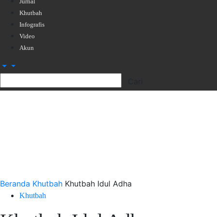
Jurnal
Khutbah
Infografis
Video
Akun
Beranda
Khutbah
Khutbah Idul Adha
Khutbah