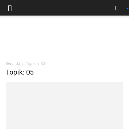
Beranda
Topik
05
Topik: 05