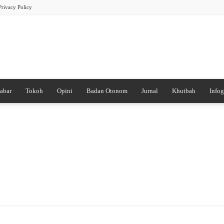
Privacy Policy
abar
Tokoh
Opini
Badan Otonom
Jurnal
Khutbah
Infog
PB
DDI