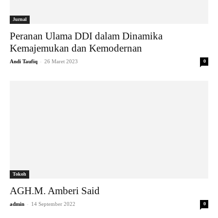
Jurnal
Peranan Ulama DDI dalam Dinamika
Kemajemukan dan Kemodernan
-
Andi Taufiq
26 Maret 2023
0
Tokoh
AGH.M. Amberi Said
-
admin
14 September 2022
0