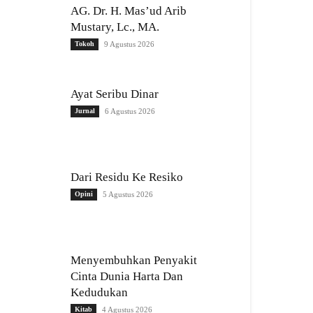
AG. Dr. H. Mas’ud Arib
Mustary, Lc., MA.
Tokoh
9 Agustus 2026
Ayat Seribu Dinar
Jurnal
6 Agustus 2026
Dari Residu Ke Resiko
Opini
5 Agustus 2026
Menyembuhkan Penyakit
Cinta Dunia Harta Dan
Kedudukan
Kitab
4 Agustus 2026