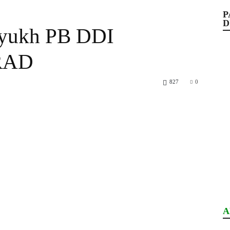
P
D
uyukh PB DDI
RAD
827
0
A