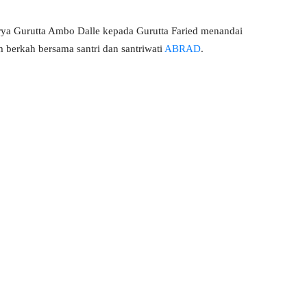
rya Gurutta Ambo Dalle kepada Gurutta Faried menandai
m berkah bersama santri dan santriwati
ABRAD
.