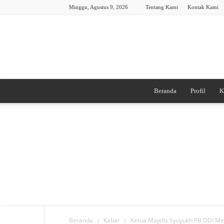
Minggu, Agustus 9, 2026
Tentang Kami
Kontak Kami
Beranda
Profil
K
Beranda
Kabar
Ketua Majelis Syuyukh PB DDI M