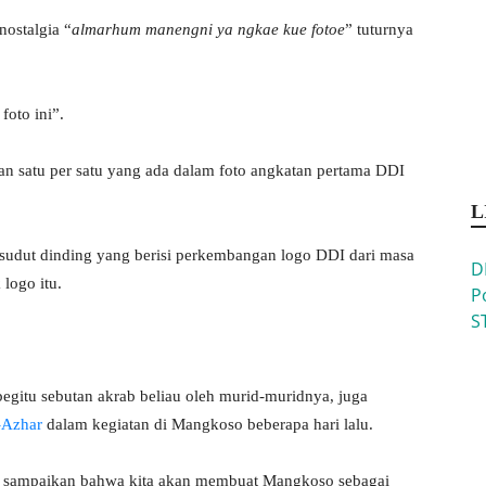
nostalgia “
almarhum manengni ya ngkae kue fotoe
” tuturnya
foto ini”.
kan satu per satu yang ada dalam foto angkatan pertama DDI
L
 sudut dinding yang berisi perkembangan logo DDI dari masa
D
logo itu.
P
S
egitu sebutan akrab beliau oleh murid-muridnya, juga
-Azhar
dalam kegiatan di Mangkoso beberapa hari lalu.
pat sampaikan bahwa kita akan membuat Mangkoso sebagai