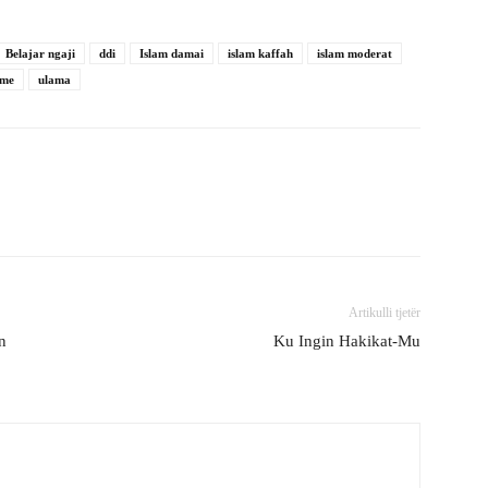
Belajar ngaji
ddi
Islam damai
islam kaffah
islam moderat
sme
ulama
Artikulli tjetër
n
Ku Ingin Hakikat-Mu