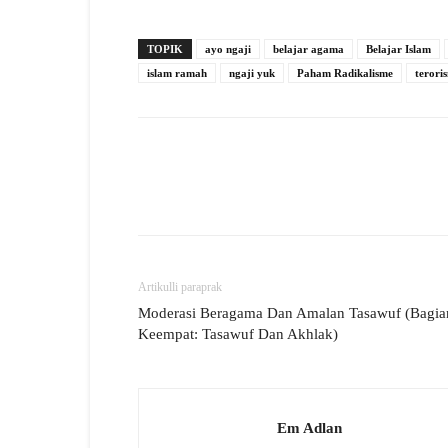
TOPIK
ayo ngaji
belajar agama
Belajar Islam
islam ramah
ngaji yuk
Paham Radikalisme
terori
Artikulli paraprak
Moderasi Beragama Dan Amalan Tasawuf (Bagia
Keempat: Tasawuf Dan Akhlak)
Em Adlan