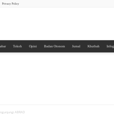
Privacy Policy
abar
Tokoh
Opini
Badan Otonom
Jurnal
Khutbah
Infog
PB
DDI
engunjungi ABRAD