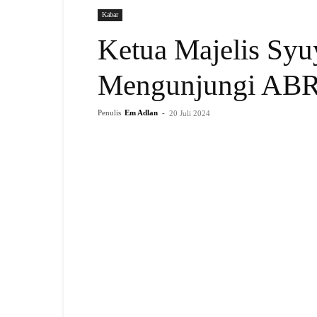
Kabar
Ketua Majelis Sy
Mengunjungi AB
Penulis
Em Adlan
-
20 Juli 2024