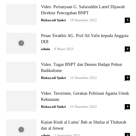
Video: Pertanyaan G. Safaruddin Latief Dijawab
Direktur Pencegahan BNPT
-
Rizkayadi Sjukri
18 Desember 2022
0
Pesan Terakhir AG. Prof Ali Yafie kepada Anggota
DDI
-
admin
8 Maret 2023
0
Video: Tugas BNPT dan Densus Hadapi Pohon
Radikalisme
-
Rizkayadi Sjukri
14 Desember 2022
0
Video: Terorisme, Gerakan Politisasi Agama Untuk
Kekuasaan
-
Rizkayadi Sjukri
14 Desember 2022
0
Kajian Kitab al Luma’ Bab as Shafaa al Thaharah
dan al Anwar
-
admin
2 September 2022
0