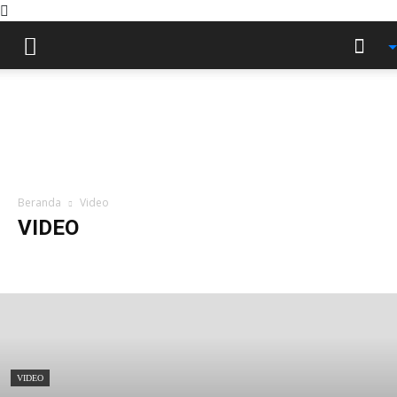
Beranda
Video
VIDEO
a16z generative ai
Badan Otonom
Forex News
Infografis
jadwal
Jurnal
Kabar
Khutbah
Kitab
NEW
Opini
Profil
Tokoh
Video
VIDEO