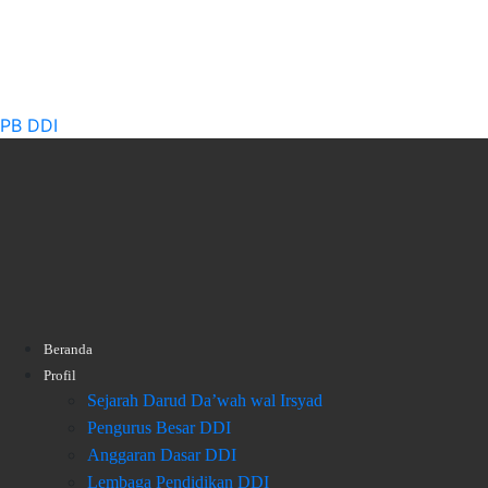
PB DDI
Beranda
Profil
Sejarah Darud Da’wah wal Irsyad
Pengurus Besar DDI
Anggaran Dasar DDI
Lembaga Pendidikan DDI