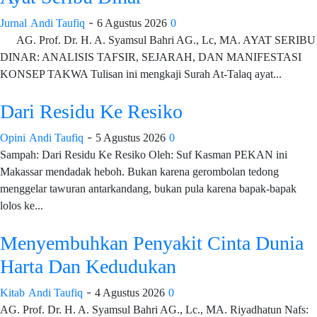
-
Jurnal
Andi Taufiq
6 Agustus 2026
0
AG. Prof. Dr. H. A. Syamsul Bahri AG., Lc, MA. AYAT SERIBU
DINAR: ANALISIS TAFSIR, SEJARAH, DAN MANIFESTASI
KONSEP TAKWA Tulisan ini mengkaji Surah At-Talaq ayat...
Dari Residu Ke Resiko
-
Opini
Andi Taufiq
5 Agustus 2026
0
Sampah: Dari Residu Ke Resiko Oleh: Suf Kasman PEKAN ini
Makassar mendadak heboh. Bukan karena gerombolan tedong
menggelar tawuran antarkandang, bukan pula karena bapak-bapak
lolos ke...
Menyembuhkan Penyakit Cinta Dunia
Harta Dan Kedudukan
-
Kitab
Andi Taufiq
4 Agustus 2026
0
AG. Prof. Dr. H. A. Syamsul Bahri AG., Lc., MA. Riyadhatun Nafs: