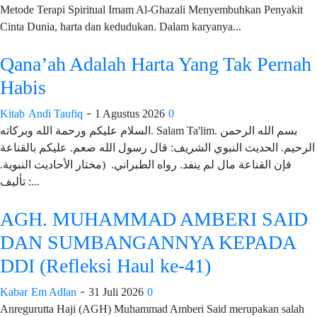
Metode Terapi Spiritual Imam Al-Ghazali Menyembuhkan Penyakit
Cinta Dunia, harta dan kedudukan. Dalam karyanya...
Qana’ah Adalah Harta Yang Tak Pernah
Habis
-
Kitab
Andi Taufiq
1 Agustus 2026
0
السلام عليكم ورحمة الله وبركاته. Salam Ta'lim. بسم الله الرحمن
الرحيم. الحديث النبوي الشريف: قال رسول الله صعم. عليكم بالقناعة
فإن القناعة مال لم ينفد. رواه الطبراني. (مختار الأحاديث النبوية.
تأليف :...
AGH. MUHAMMAD AMBERI SAID
DAN SUMBANGANNYA KEPADA
DDI (Refleksi Haul ke-41)
-
Kabar
Em Adlan
31 Juli 2026
0
Anregurutta Haji (AGH) Muhammad Amberi Said merupakan salah