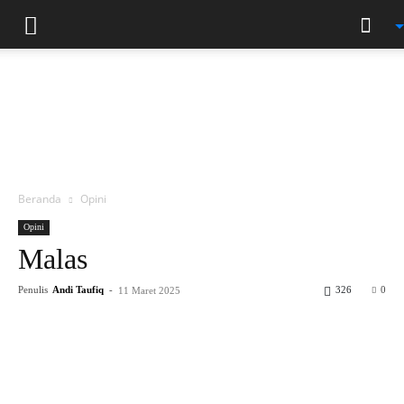
Beranda
Opini
Opini
Malas
Penulis
Andi Taufiq
-
326
0
11 Maret 2025