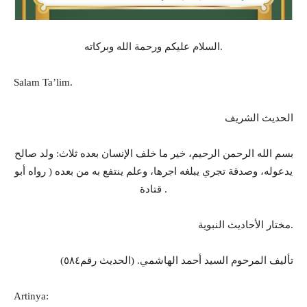
السلام عليكم ورحمة الله وبركاته.
Salam Ta’lim.
الحديث الشريف
بسم الله الرحمن الرحيم، خير ما خلف الإنسان بعده ثلاث: ولد صالح
يدعوله، وصدقة تجري يبلغه اجرها، وعلم ينتفع به من بعده ( رواه أبو
قتادة .
مختار الأحاديث النبوية.
تأليف المرحوم السيد أحمد الهاشمي. (الحديث رقم٥٨٤)
Artinya: