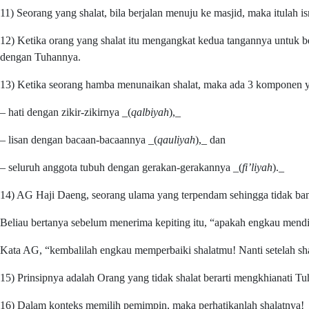
11) Seorang yang shalat, bila berjalan menuju ke masjid, maka itulah is
12) Ketika orang yang shalat itu mengangkat kedua tangannya untuk be
dengan Tuhannya.
13) Ketika seorang hamba menunaikan shalat, maka ada 3 komponen yan
– hati dengan zikir-zikirnya _(
qalbiyah
),_
– lisan dengan bacaan-bacaannya _(
qauliyah
),_ dan
– seluruh anggota tubuh dengan gerakan-gerakannya _(
fi’liyah
)._
14) AG Haji Daeng, seorang ulama yang terpendam sehingga tidak banya
Beliau bertanya sebelum menerima kepiting itu, “apakah engkau mendi
Kata AG, “kembalilah engkau memperbaiki shalatmu! Nanti setelah s
15) Prinsipnya adalah Orang yang tidak shalat berarti mengkhianati T
16) Dalam konteks memilih pemimpin, maka perhatikanlah shalatnya!