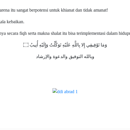
rena itu sangat berpotensi untuk khianat dan tidak amanat!
ala kebaikan.
nya secara fiqh serta makna shalat itu bisa terimplementasi dalam hidup
وَمَا تَوْفِيقِي إِلا بِاللَّهِ عَلَيْهِ تَوَكَّلْتُ وَإِلَيْهِ أُنِيبُ ۝
وبالله التوفيق والدعوة والإرشاد