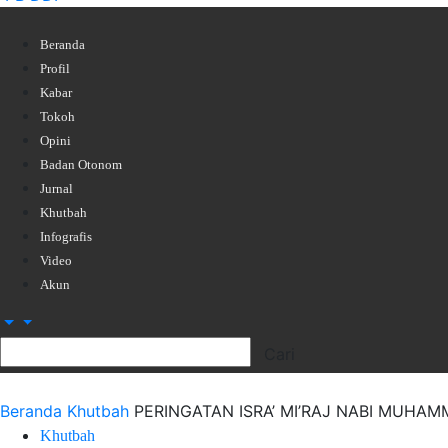
Beranda
Profil
Kabar
Tokoh
Opini
Badan Otonom
Jurnal
Khutbah
Infografis
Video
Akun
Beranda
Khutbah
PERINGATAN ISRA’ MI’RAJ NABI MUHAM
Khutbah