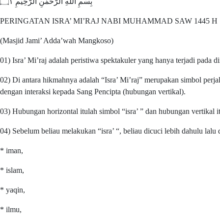
بِسْمِ اللّٰهِ الرَّحْمٰنِ الرَّحِيْمِ ۝١
PERINGATAN ISRA’ MI’RAJ NABI MUHAMMAD SAW 1445 H
(Masjid Jami’ Adda’wah Mangkoso)
01) Isra’ Mi’raj adalah peristiwa spektakuler yang hanya terjadi pad
02) Di antara hikmahnya adalah “Isra’ Mi’raj” merupakan simbol perj
dengan interaksi kepada Sang Pencipta (hubungan vertikal).
03) Hubungan horizontal itulah simbol “isra’ ” dan hubungan vertikal i
04) Sebelum beliau melakukan “isra’ “, beliau dicuci lebih dahulu lalu
* iman,
* islam,
* yaqin,
* ilmu,