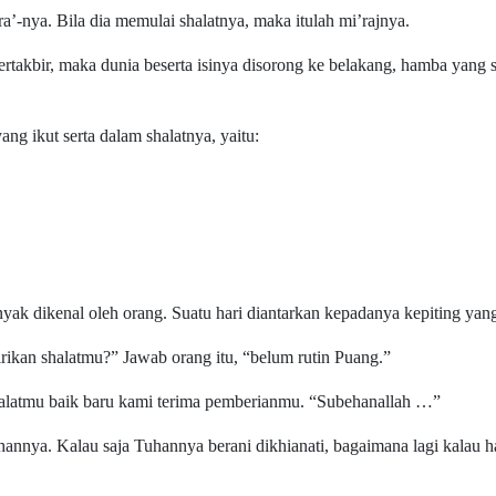
ra’-nya. Bila dia memulai shalatnya, maka itulah mi’rajnya.
rtakbir, maka dunia beserta isinya disorong ke belakang, hamba yang s
g ikut serta dalam shalatnya, yaitu:
k dikenal oleh orang. Suatu hari diantarkan kepadanya kepiting yang 
rikan shalatmu?” Jawab orang itu, “belum rutin Puang.”
halatmu baik baru kami terima pemberianmu. “Subehanallah …”
uhannya. Kalau saja Tuhannya berani dikhianati, bagaimana lagi kalau 