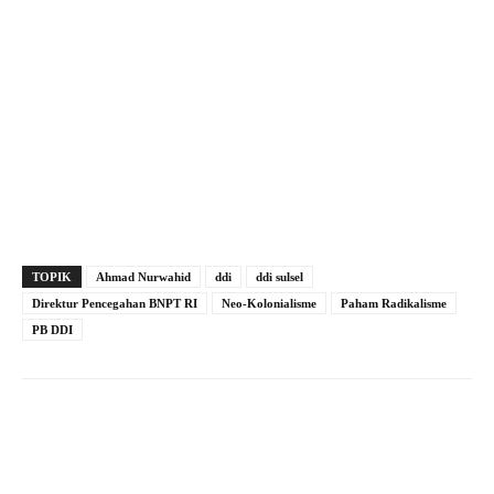
TOPIK
Ahmad Nurwahid
ddi
ddi sulsel
Direktur Pencegahan BNPT RI
Neo-Kolonialisme
Paham Radikalisme
PB DDI