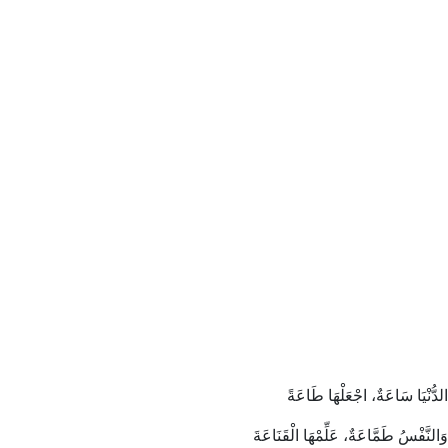
الدُّنْيَا سَاعَةٌ، اجْعَلْهَا طَاعَةً
وَالنَّفْسُ طَمَّاعَةٌ، عَلِّمْهَا الْقَنَاعَةَ