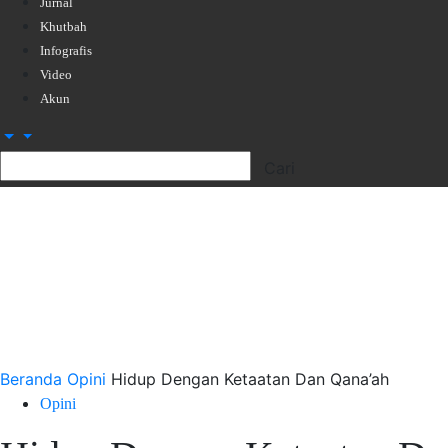
Jurnal
Khutbah
Infografis
Video
Akun
Beranda
Opini
Hidup Dengan Ketaatan Dan Qana’ah
Opini