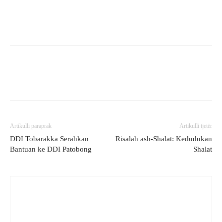
Artikulli paraprak
Artikulli tjetër
DDI Tobarakka Serahkan
Risalah ash-Shalat: Kedudukan
Bantuan ke DDI Patobong
Shalat