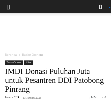
Beranda
Badan Otonom
Badan Otonom
Kabar
IMDI Donasi Puluhan Juta
untuk Pesantren DDI Patobong
Pinrang
Penulis
H S
-
2484
0
13 Januari 2025