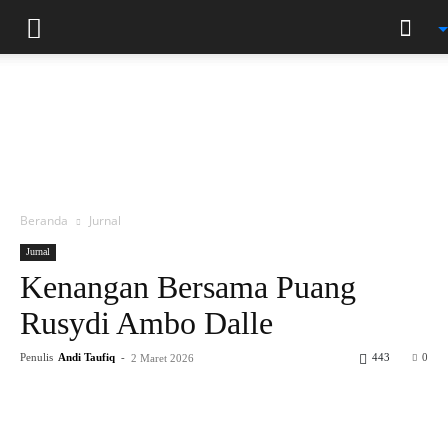
Beranda
Jurnal
Jurnal
Kenangan Bersama Puang
Rusydi Ambo Dalle
Penulis
Andi Taufiq
-
443
0
2 Maret 2026