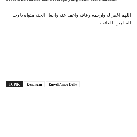
اللهم اغفر له وارحمه وعافه واعف عنه واجعل الجنة مثواه يا رب
العالمين. الفاتحة
TOPIK
Kenangan
Rusydi Ambo Dalle