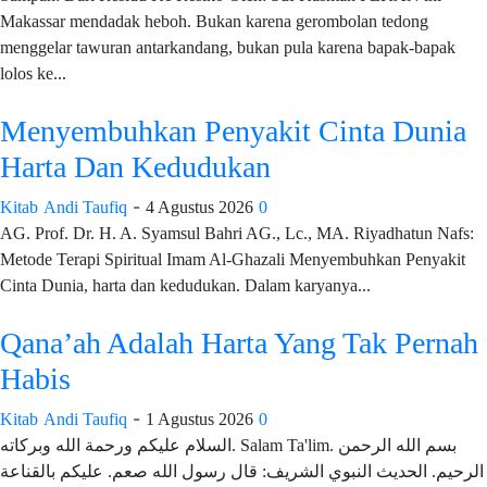
Makassar mendadak heboh. Bukan karena gerombolan tedong
menggelar tawuran antarkandang, bukan pula karena bapak-bapak
lolos ke...
Menyembuhkan Penyakit Cinta Dunia
Harta Dan Kedudukan
-
Kitab
Andi Taufiq
4 Agustus 2026
0
AG. Prof. Dr. H. A. Syamsul Bahri AG., Lc., MA. Riyadhatun Nafs:
Metode Terapi Spiritual Imam Al-Ghazali Menyembuhkan Penyakit
Cinta Dunia, harta dan kedudukan. Dalam karyanya...
Qana’ah Adalah Harta Yang Tak Pernah
Habis
-
Kitab
Andi Taufiq
1 Agustus 2026
0
السلام عليكم ورحمة الله وبركاته. Salam Ta'lim. بسم الله الرحمن
الرحيم. الحديث النبوي الشريف: قال رسول الله صعم. عليكم بالقناعة