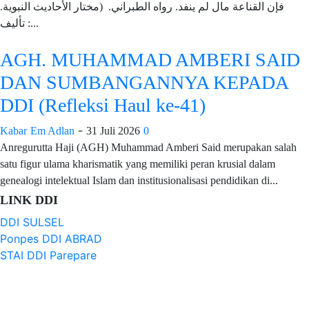
فإن القناعة مال لم ينفد. رواه الطبراني. (مختار الأحاديث النبوية.
تأليف :...
AGH. MUHAMMAD AMBERI SAID
DAN SUMBANGANNYA KEPADA
DDI (Refleksi Haul ke-41)
-
Kabar
Em Adlan
31 Juli 2026
0
Anregurutta Haji (AGH) Muhammad Amberi Said merupakan salah
satu figur ulama kharismatik yang memiliki peran krusial dalam
genealogi intelektual Islam dan institusionalisasi pendidikan di...
LINK DDI
DDI SULSEL
Ponpes DDI ABRAD
STAI DDI Parepare