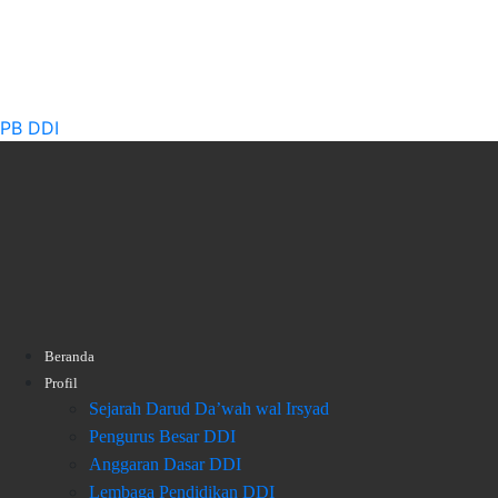
PB DDI
Beranda
Profil
Sejarah Darud Da’wah wal Irsyad
Pengurus Besar DDI
Anggaran Dasar DDI
Lembaga Pendidikan DDI