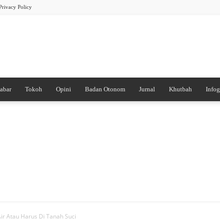
Privacy Policy
abar
Tokoh
Opini
Badan Otonom
Jurnal
Khutbah
Infog
PB
DDI
r Atau Harus Di Tanah Suci