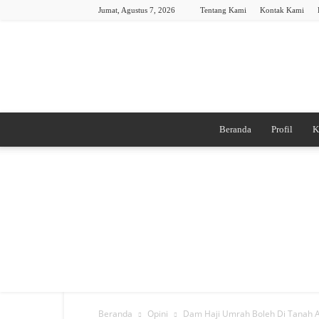
Jumat, Agustus 7, 2026
Tentang Kami
Kontak Kami
Beranda
Profil
K
Beranda
Opini
Dam Haji Umrah Boleh Di Tanah Ai