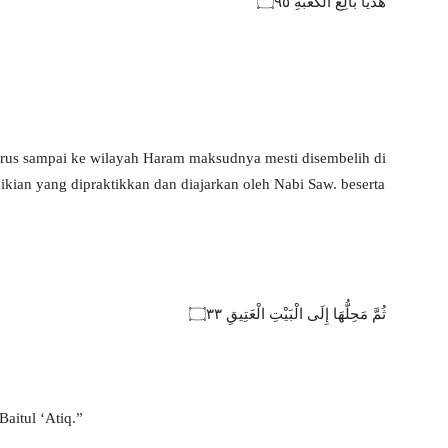
هَدْيًا بَالِغَ الْكَعْبَةِ ۝٩٥
rus sampai ke wilayah Haram maksudnya mesti disembelih di
kian yang dipraktikkan dan diajarkan oleh Nabi Saw. beserta
ثُمَّ مَحِلُّهَا إِلَى الْبَيْتِ الْعَتِيقِ ۝٣٣
aitul ‘Atiq.”