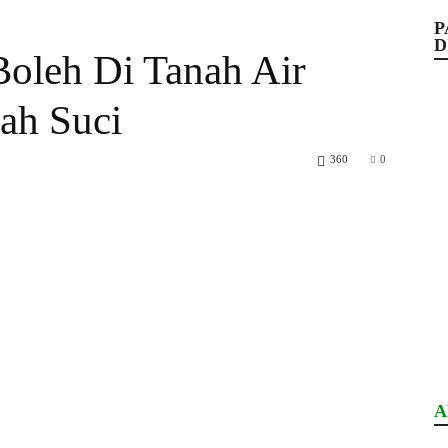
P
D
oleh Di Tanah Air
ah Suci
360
0
A