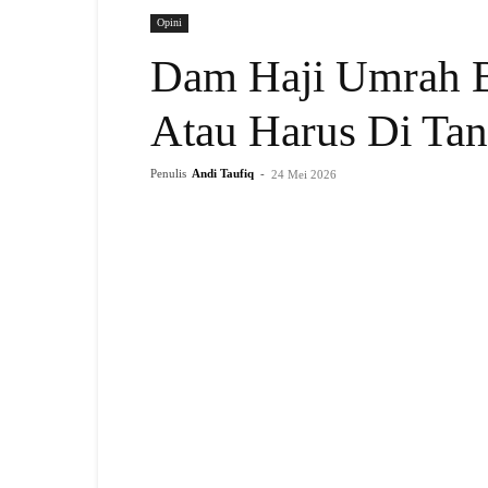
Opini
Dam Haji Umrah B
Atau Harus Di Tan
Penulis
Andi Taufiq
-
24 Mei 2026