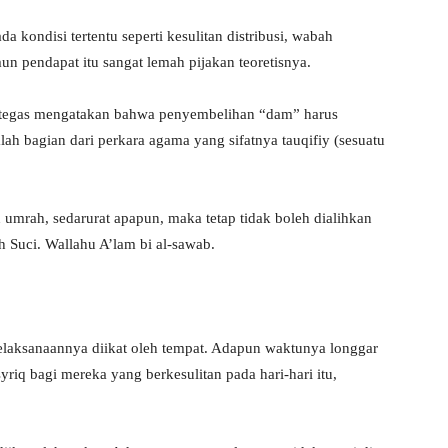
kondisi tertentu seperti kesulitan distribusi, wabah
mun pendapat itu sangat lemah pijakan teoretisnya.
p tegas mengatakan bahwa penyembelihan “dam” harus
ah bagian dari perkara agama yang sifatnya tauqifiy (sesuatu
umrah, sedarurat apapun, maka tetap tidak boleh dialihkan
h Suci. Wallahu A’lam bi al-sawab.
elaksanaannya diikat oleh tempat. Adapun waktunya longgar
syriq bagi mereka yang berkesulitan pada hari-hari itu,