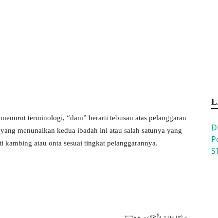
L
 menurut terminologi, “dam” berarti tebusan atas pelanggaran
D
 yang menunaikan kedua ibadah ini atau salah satunya yang
P
i kambing atau onta sesuai tingkat pelanggarannya.
S