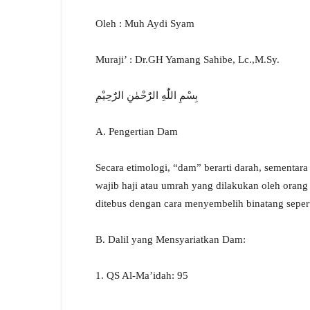
Oleh : Muh Aydi Syam
Muraji’ : Dr.GH Yamang Sahibe, Lc.,M.Sy.
بِسْمِ اللّٰهِ الرٌَحْمٰنِ الرٌَحِيْمِ
A. Pengertian Dam
Secara etimologi, “dam” berarti darah, sementara
wajib haji atau umrah yang dilakukan oleh orang
ditebus dengan cara menyembelih binatang sepert
B. Dalil yang Mensyariatkan Dam:
1. QS Al-Ma’idah: 95