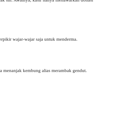
k sih. Awalnya, kasir hanya menawarkan donasi
rpikir wajar-wajar saja untuk menderma.
ya menanjak kembung alias merambak gendut.