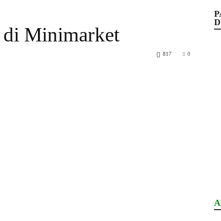
P
D
 di Minimarket
817
0
A