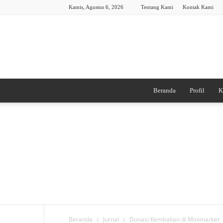
Kamis, Agustus 6, 2026
Tentang Kami
Kontak Kami
Beranda
Profil
K
Beranda
Jurnal
Donasi Kembalian di Minimarket