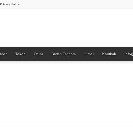
Privacy Policy
abar
Tokoh
Opini
Badan Otonom
Jurnal
Khutbah
Infog
PB
DDI