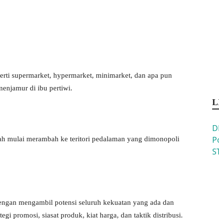
erti supermarket, hypermarket, minimarket, dan apa pun
enjamur di ibu pertiwi.
L
D
P
dah mulai merambah ke teritori pedalaman yang dimonopoli
S
dengan mengambil potensi seluruh kekuatan yang ada dan
gi promosi, siasat produk, kiat harga, dan taktik distribusi.