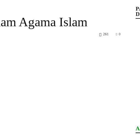
P
D
alam Agama Islam
261
0
A