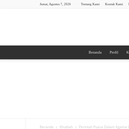
Jumat, Agustus 7, 2026
Tentang Kami
Kontak Kami
Beranda
Profil
K
Beranda
Khutbah
Perintah Puasa Dalam Agama 