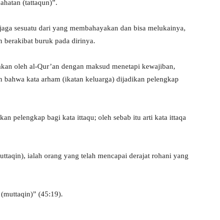
ahatan (tattaqun)”.
menjaga sesuatu dari yang membahayakan dan bisa melukainya,
n berakibat buruk pada dirinya.
unakan oleh al-Qur’an dengan maksud menetapi kewajiban,
an bahwa kata arham (ikatan keluarga) dijadikan pelengkap
an pelengkap bagi kata ittaqu; oleh sebab itu arti kata ittaqa
taqin), ialah orang yang telah mencapai derajat rohani yang
(muttaqin)” (45:19).