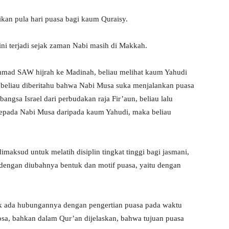
ikan pula hari puasa bagi kaum Quraisy.
ini terjadi sejak zaman Nabi masih di Makkah.
mmad SAW hijrah ke Madinah, beliau melihat kaum Yahudi
 beliau diberitahu bahwa Nabi Musa suka menjalankan puasa
angsa Israel dari perbudakan raja Fir’aun, beliau lalu
epada Nabi Musa daripada kaum Yahudi, maka beliau
maksud untuk melatih disiplin tingkat tinggi bagi jasmani,
 dengan diubahnya bentuk dan motif puasa, yaitu dengan
k ada hubungannya dengan pengertian puasa pada waktu
sa, bahkan dalam Qur’an dijelaskan, bahwa tujuan puasa