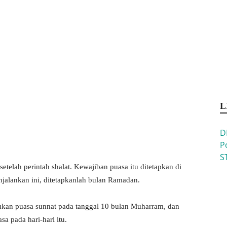
L
D
P
S
etelah perintah shalat. Kewajiban puasa itu ditetapkan di
jalankan ini, ditetapkanlah bulan Ramadan.
an puasa sunnat pada tanggal 10 bulan Muharram, dan
a pada hari-hari itu.