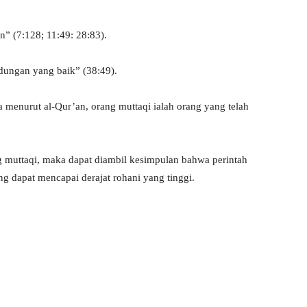
” (7:128; 11:49: 28:83).
dungan yang baik” (38:49).
menurut al-Qur’an, orang muttaqi ialah orang yang telah
g muttaqi, maka dapat diambil kesimpulan bahwa perintah
g dapat mencapai derajat rohani yang tinggi.