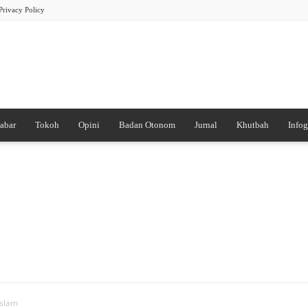
Privacy Policy
abar
Tokoh
Opini
Badan Otonom
Jurnal
Khutbah
Infog
PB
DDI
Islam