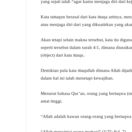
yang sejati ialah “agar kamu menjaga diri dari kej
Kata tattaqun berasal dari kata ittaqa artinya, 
atau menjaga diri dari yang dikuatirkan yang aka
Akan tetapi selain makna tersebut, kata itu dig
seperti tersebut dalam surah 4:1, dimana diuraik
(object) dari kata ittaqu.
Demikian pula kata ittaqullah dimana Allah dijadik
dalam hal ini ialah menetapi kewajiban.
Menurut bahasa Qur’an, orang yang bertaqwa (mut
amat tinggi.
“Allah adalah kawan orang-orang yang bertaqwa 
“Allah mencintai orang muttaqi” (3:75; 9:4, 7).