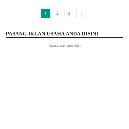
1
2
3
PASANG IKLAN USAHA ANDA DISINI
Pasang Iklan anda disini