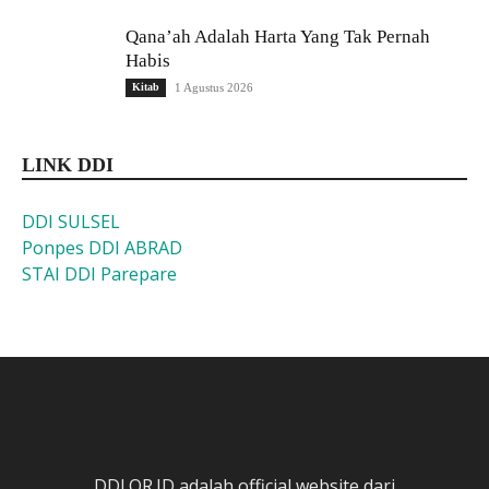
Qana’ah Adalah Harta Yang Tak Pernah
Habis
Kitab
1 Agustus 2026
LINK DDI
DDI SULSEL
Ponpes DDI ABRAD
STAI DDI Parepare
DDI.OR.ID adalah official website dari