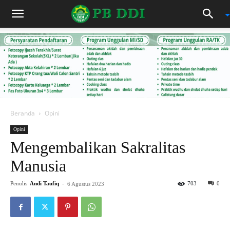
Beranda
Opini
Opini
Mengembalikan Sakralitas
Manusia
Penulis
Andi Taufiq
-
703
0
6 Agustus 2023