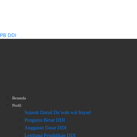
PB DDI
Beranda
Profil
Sejarah Darud Da’wah wal Irsyad
Pengurus Besar DDI
Anggaran Dasar DDI
Lembaga Pendidikan DDI