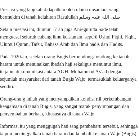
Prestasi yang langkah didapatkan oleh ulama nusantara yang
bermukim di tanah kelahiran Rasulullah صلى الله عليه وسلم.
Selain prestasi itu, diumur 17-an juga Anregurutta Sade telah
menguasai seluruh cabang ilmu keislaman, seperti Uṣhul Fiqhi, Fiqhi,
Ulumul Qurān, Tafsir, Bahasa Arab dan Ilmu hadis dan Hadits.
Pada 1920-an, setelah orang Bugis berbondong-bondong ke tanah
haram untuk menunaikan ibadah haji sekaligus menuntut ilmu,
terjalinlah komunikasi antara AGH. Muhammad As’ad dengan
sejumlah masyarakat dari tanah Bugis Wajo, termasuklah keluarganya
sendiri.
Orang-orang inilah yang menyampaikan kondisi riil perkembangan
keagamaan di tanah Bugis, yang sangat marak penyimpangan dan
penyembahan berhala, khususnya di tanah Wajo.
Informasi itu yang menggugah hati sang pembaharu tersebut, sehingga
ia pun meninggalkan tanah haram dan kembali ke tanah Wajo (Bugis)