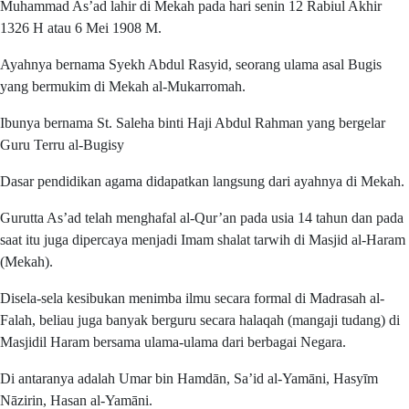
Muhammad As’ad lahir di Mekah pada hari senin 12 Rabiul Akhir
1326 H atau 6 Mei 1908 M.
Ayahnya bernama Syekh Abdul Rasyid, seorang ulama asal Bugis
yang bermukim di Mekah al-Mukarromah.
Ibunya bernama St. Saleha binti Haji Abdul Rahman yang bergelar
Guru Terru al-Bugisy
Dasar pendidikan agama didapatkan langsung dari ayahnya di Mekah.
Gurutta As’ad telah menghafal al-Qur’an pada usia 14 tahun dan pada
saat itu juga dipercaya menjadi Imam shalat tarwih di Masjid al-Haram
(Mekah).
Disela-sela kesibukan menimba ilmu secara formal di Madrasah al-
Falah, beliau juga banyak berguru secara halaqah (mangaji tudang) di
Masjidil Haram bersama ulama-ulama dari berbagai Negara.
Di antaranya adalah Umar bin Hamdān, Sa’id al-Yamāni, Hasyīm
Nāzirin, Hasan al-Yamāni.