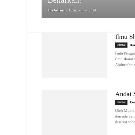
Benarkah?
Em Adlan
-
15 September 2024
Ilmu S
Jurnal
And
Pada Pengaj
ilmu sharaf
Abdurrahman
Andai 
Jurnal
Em
Oleh Muamma
dan ada yan
disebut seba