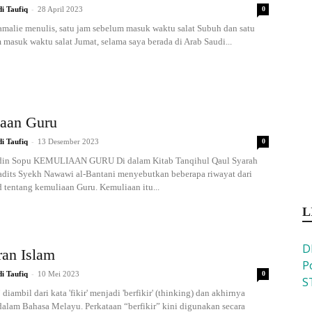
-
i Taufiq
28 April 2023
0
amalie menulis, satu jam sebelum masuk waktu salat Subuh dan satu
 masuk waktu salat Jumat, selama saya berada di Arab Saudi...
aan Guru
-
i Taufiq
13 Desember 2023
0
ddin Sopu KEMULIAAN GURU Di dalam Kitab Tanqihul Qaul Syarah
dits Syekh Nawawi al-Bantani menyebutkan beberapa riwayat dari
 tentang kemuliaan Guru. Kemuliaan itu...
L
D
ran Islam
P
-
i Taufiq
10 Mei 2023
0
S
diambil dari kata 'fikir' menjadi 'berfikir' (thinking) dan akhirnya
 dalam Bahasa Melayu. Perkataan “berfikir” kini digunakan secara