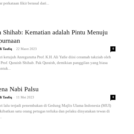
r perkataan fikir berasal dari...
h Shihab: Kematian adalah Pintu Menuju
purnaan
-
i Taufiq
22 Maret 2023
0
i ketujuh Anregurutta Prof. K.H. Ali Yafie diisi ceramah takziah oleh
 Prof. Quraish Shihab. Pak Quraish, demikian panggilan yang biasa
ntuk...
na Nabi Palsu
-
i Taufiq
11 Mei 2023
0
ri lalu terjadi penembakan di Gedung Majlis Ulama Indonesia (MUI)
ibatkan satu orang petugas terluka dan pelaku dinyatakan tewas di
..