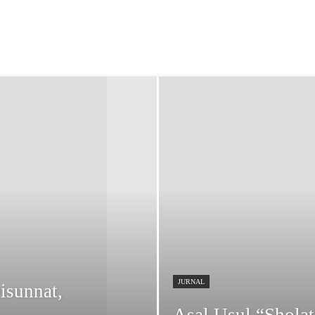
Infografis
jadwal
Jurnal
Kabar
Khutbah
Kitab
NEW
Opini
JURNAL
sunnat,