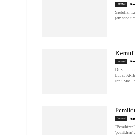
Jurnal
And
Saefullah K
jam sebelum
Kemuli
Jurnal
And
Dr. Salahu
Lubab Al-Ha
Ibnu Mas’ud
Pemiki
Jurnal
And
“Pemikiran” 
'pemikiran'