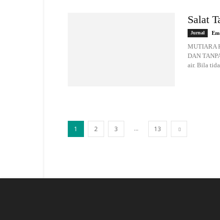
Salat 
Jurnal
Em
MUTIARA 
DAN TANPA 
air. Bila ti
...
1
2
3
13