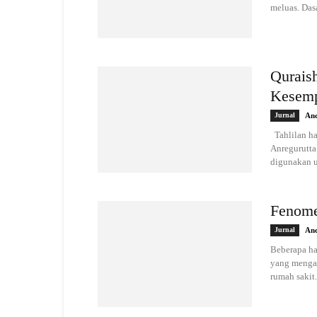
meluas. Dasa
Qurais
Kesem
Jurnal
And
Tahlilan har
Anregurutta
digunakan u
Fenome
Jurnal
And
Beberapa ha
yang mengak
rumah sakit.