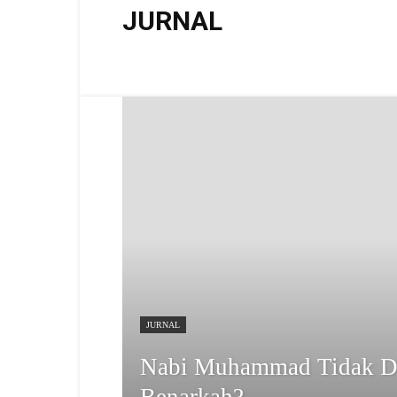
JURNAL
a16z generative ai
Badan Otonom
Forex News
Profil
Tokoh
Video
JURNAL
Nabi Muhammad Tidak Di