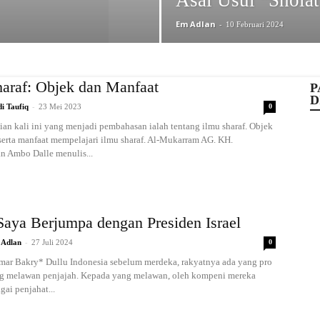
Asal Usul “Sholat
Em Adlan
-
10 Februari 2024
haraf: Objek dan Manfaat
P
D
-
i Taufiq
23 Mei 2023
0
ian kali ini yang menjadi pembahasan ialah tentang ilmu sharaf. Objek
 serta manfaat mempelajari ilmu sharaf. Al-Mukarram AG. KH.
 Ambo Dalle menulis...
Saya Berjumpa dengan Presiden Israel
-
 Adlan
27 Juli 2024
0
r Bakry* Dullu Indonesia sebelum merdeka, rakyatnya ada yang pro
g melawan penjajah. Kepada yang melawan, oleh kompeni mereka
gai penjahat...