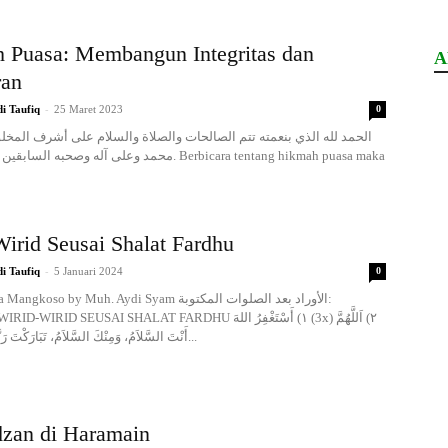
 Puasa: Membangun Integritas dan
A
ran
-
i Taufiq
25 Maret 2023
0
محمد وعلى آله وصحبه. Berbicara tentang hikmah puasa maka
irid Seusai Shalat Fardhu
-
i Taufiq
5 Januari 2024
0
oso by Muh. Aydi Syam الأوراد بعد الصلوات المكتوبة:
D SEUSAI SHALAT FARDHU ١) أَسْتَغْفِرُ اللهَ (3x) ٢) اَللَّهُمَّ
أَنْتَ السَّلاَمُ، وَمِنْكَ السَّلاَمُ، تَبَارَكْتَ رَبَّنَا وَتَعَالَيْتَ يَا...
zan di Haramain