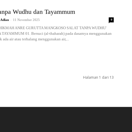
Tanpa Wudhu dan Tayammum
-
 Adlan
11 November 2025
0
HIKMAH ANRE GURUTTA MANGKOSO SALAT TANPA WUDHU'
TAYAMMUM 01. Bersuci (al-thaharah) pada dasarnya menggunakan
dak ada air atau terhalang menggunakan air,...
Halaman 1 dari 13