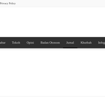
Privacy Policy
abar
Tokoh
Opini
Badan Otonom
Jurnal
Khutbah
Infog
PB
DDI